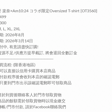
 楽奈×Am10:24 コラボ限定Oversized T-shirt [OT3560]
499
300
 L, XL, 2XL
: 2026年8月
: 2026年3月14日
付中, 有意請盡快訂購!
貨源不足/供應方提早截訂, 將會退回全數訂金
──────────────────
買流程: (限香港地區)
客人可以直接以信用卡購買本店商品
完成付款程序後會收到本店的確認電郵
客人只要到門市出示該確認電郵即可領取商品
將於到貨後聯絡客人於門市領取貨物
商品的餘額需於領取貨物時以現金繳交
帳/門市付款, 請於Facebook聯絡我們