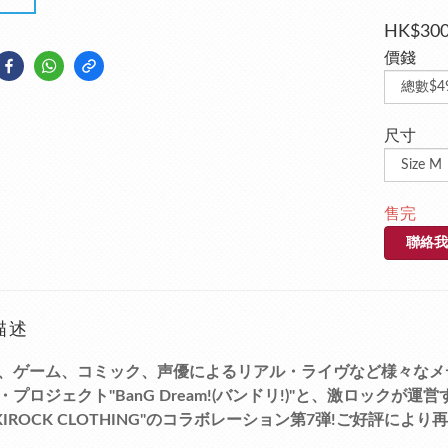
HK$300
價錢
尺寸
售完
聯絡我
描述
、ゲーム、コミック、声優によるリアル・ライヴなど様々なメ
・プロジェクト"BanG Dream!(バンドリ!)"と、激ロック
KIROCK CLOTHING"のコラボレーション第7弾!ご好評により