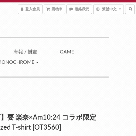
登入會員
購物車
聯絡我們
繁體中文
海報 / 掛畫
GAME
MONOCHROME
】要 楽奈×Am10:24 コラボ限定
zed T-shirt [OT3560]