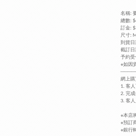
名稱: 要
總數: $
訂金: $
尺寸: M,
到貨日期
截訂日期
予約受
※如因
────
網上購
1. 
2. 
3. 
※本店
※預訂
※銀行轉