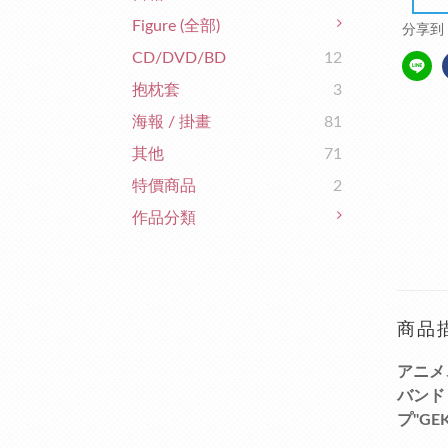
Figure (全部)
分享到
CD/DVD/BD
12
抱枕套
3
海報 / 掛畫
81
其他
71
特價商品
2
作品分類
商品
アニメ
バンド
プ"GE