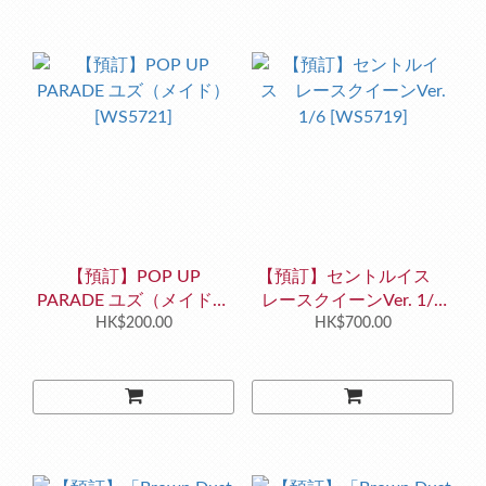
【預訂】POP UP
【預訂】セントルイス
PARADE ユズ（メイド）
レースクイーンVer. 1/6
[WS5721]
HK$200.00
[WS5719]
HK$700.00