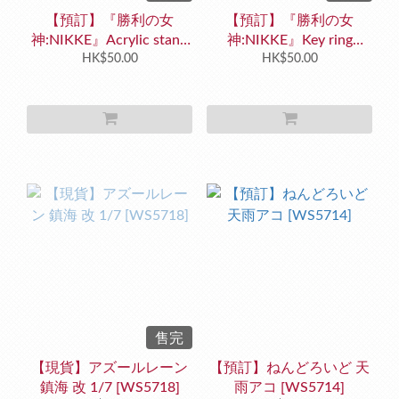
【預訂】『勝利の女
【預訂】『勝利の女
神:NIKKE』Acrylic stand
神:NIKKE』Key ring
[OT3622]
HK$50.00
[OT3623]
HK$50.00
售完
【現貨】アズールレーン
【預訂】ねんどろいど 天
鎮海 改 1/7 [WS5718]
雨アコ [WS5714]