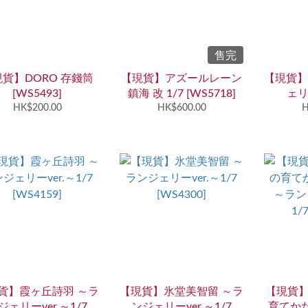
售完
貨】DORO 存錢筒
【現貨】アズールレーン
【現貨】
[WS5493]
鎮海 改 1/7 [WS5718]
ェリ
HK$200.00
HK$600.00
[
H
貨】霞ヶ丘詩羽 ～ラ
【現貨】氷堂美智留 ～ラ
【現貨
ジェリーver.～1/7
ンジェリーver.～1/7
育てかた