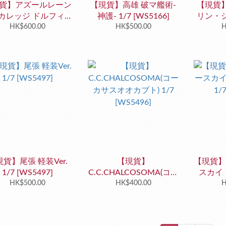
貨】アズールレーン
【現貨】高雄 破マ艦術-
【現貨】
カレッジ ドルフィン
神護- 1/7 [WS5166]
リン・シ
ルー・レッスンVer.
HK$600.00
HK$500.00
け水着Ver.
H
1/7 [WS5634]
貨】尾張 軽装Ver.
【現貨】
【現貨】
1/7 [WS5497]
C.C.CHALCOSOMA(コー
スカイ
HK$500.00
カサスオオカブト) 1/7
HK$400.00
1/
H
[WS5496]