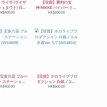
ライザ (ライザ
【現貨】勝利の女
ュタウト) 日焼
神:NIKKE バイパー:トキ
 1/6 [WS5113]
K$400.00
シックラビット
HK$600.00
[WS4934]
宝多六花 ブルー
【現貨】ホロライブプロ
・ステーション
ダクション 白銀ノエル
7 [WS4898]
K$400.00
水着Ver. 1/7 [WS3854]
HK$600.00