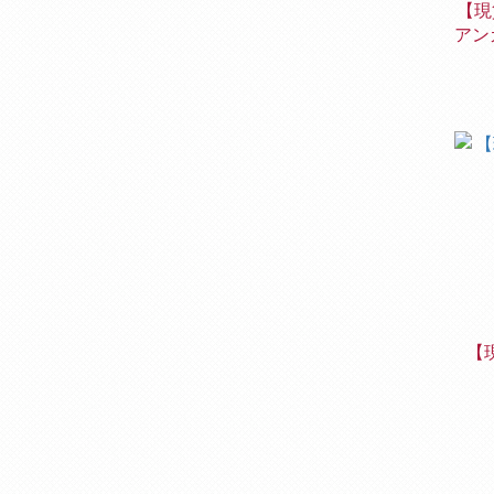
【現
アン
ブ
【現