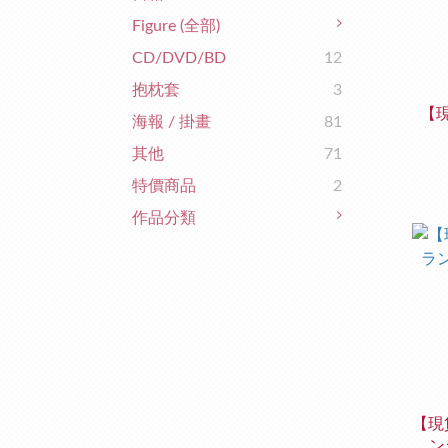
Figure (全部)
CD/DVD/BD
12
抱枕套
3
【現
海報 / 掛畫
81
其他
71
特價商品
2
作品分類
【現
ン