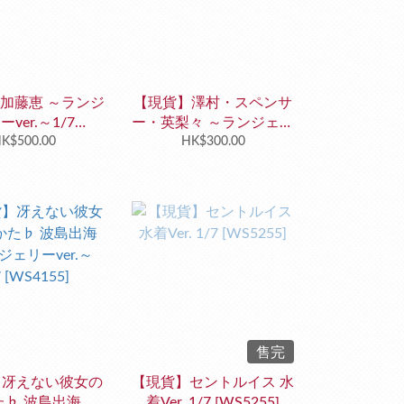
加藤恵 ～ランジ
【現貨】澤村・スペンサ
ーver.～1/7
ー・英梨々 ～ランジェリ
WS4191]
K$500.00
ーver.～1/7 [WS4190]
HK$300.00
售完
】冴えない彼女の
【現貨】セントルイス 水
♭ 波島出海 ～
着Ver. 1/7 [WS5255]