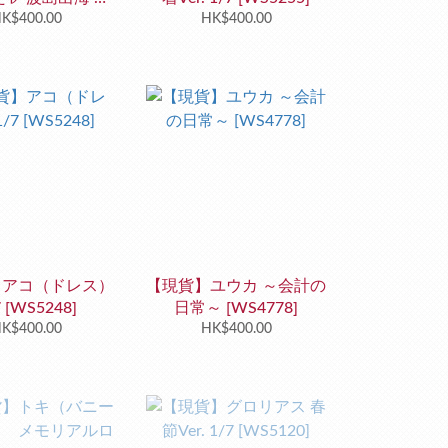
ーver.～ 1/7
K$400.00
HK$400.00
WS4155]
】アコ（ドレス）
【現貨】ユウカ ～会計の
7 [WS5248]
日常～ [WS4778]
K$400.00
HK$400.00