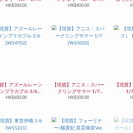
[WS4159]
HK$500.00
[WS4300]
HK$400.00
ランジェリ
H
[
貨】アズールレーン
【現貨】アニス：スパー
【現貨
ンプラカブル 1/6
クリングサマー 1/7
1/
[WS4702]
HK$600.00
[WS5020]
HK$500.00
H