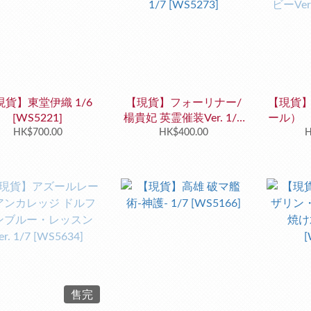
現貨】東堂伊織 1/6
【現貨】フォーリナー/
【現貨
[WS5221]
楊貴妃 英霊催装Ver. 1/7
ール）
HK$700.00
[WS5273]
HK$400.00
ーVer.
H
售完