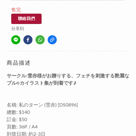
售完
聯絡我們
分享到
商品描述
サークル:雪赤様がお贈りする、フェチを刺激する艶麗な
ブル○カイラスト集が到着です♪
名稱: 私のターン (雪赤) [DS0896]
總數: $140
訂金: $50
頁數: 36P / A4
到貨日期: 約2-3日