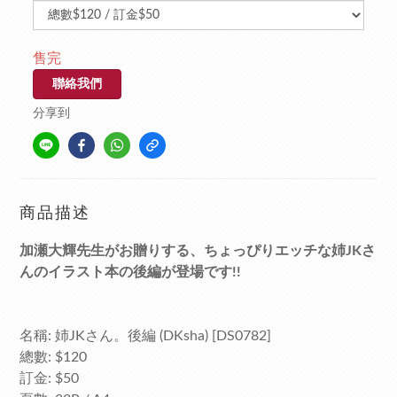
售完
聯絡我們
分享到
商品描述
加瀬大輝先生がお贈りする、ちょっぴりエッチな姉JKさ
んのイラスト本の後編が登場です!!
名稱: 姉JKさん。後編 (DKsha) [DS0782]
總數: $120
訂金: $50