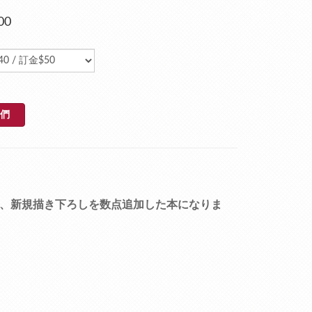
00
們
とめ、新規描き下ろしを数点追加した本になりま