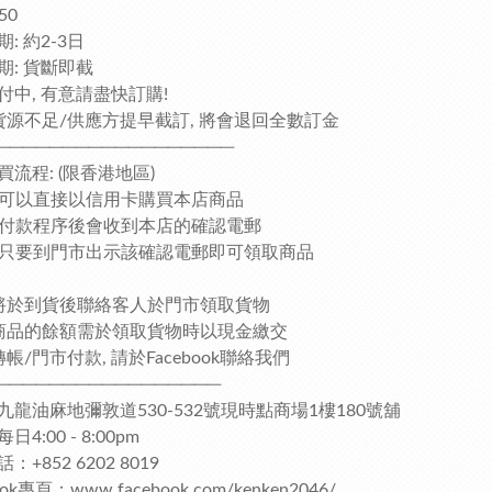
50
: 約2-3日
期: 貨斷即截
付中, 有意請盡快訂購!
貨源不足/供應方提早截訂, 將會退回全數訂金
──────────────────
買流程: (限香港地區)
客人可以直接以信用卡購買本店商品
完成付款程序後會收到本店的確認電郵
客人只要到門市出示該確認電郵即可領取商品
將於到貨後聯絡客人於門市領取貨物
商品的餘額需於領取貨物時以現金繳交
帳/門市付款, 請於Facebook聯絡我們
─────────────────
九龍油麻地彌敦道530-532號現時點商場1樓180號舖
4:00 - 8:00pm
：+852 6202 8019
ook專頁：www.facebook.com/kenken2046/