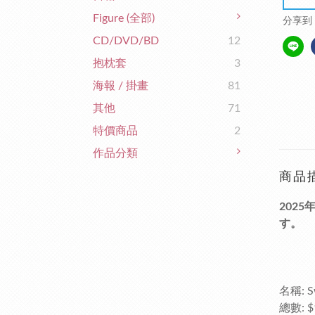
Figure (全部)
分享到
CD/DVD/BD
12
抱枕套
3
海報 / 掛畫
81
其他
71
特價商品
2
作品分類
商品
202
す。
名稱: Sw
總數: $