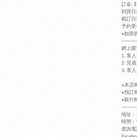
訂金: $
到貨日期
截訂日
予約受
※如因
────
網上購
1. 
2. 
3. 
※本店
※預訂
※銀行轉
────
地址：
時間：每日
查詢電話
Faceb