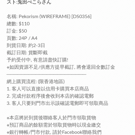
スト:兎田ぺこらさん
名稱: Pekorism (WIREFRAME) [DS0356]
總數: $110
訂金: $50
頁數: 24P / A4
到貨日期: 約2-3日
截訂日期: 貨斷即截
予約受付中, 有意請盡快訂購!
※如因貨源不足/供應方提早截訂, 將會退回全數訂金
──────────────────────
網上購買流程: (限香港地區)
1. 客人可以直接以信用卡購買本店商品
2. 完成付款程序後會收到本店的確認電郵
3. 客人只要到門市出示該確認電郵即可領取商品
※本店將於到貨後聯絡客人於門市領取貨物
※預訂商品的餘額需於領取貨物時以現金繳交
※銀行轉帳/門市付款, 請於Facebook聯絡我們