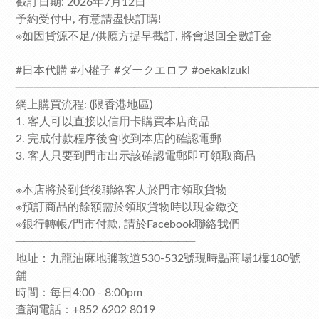
截訂日期: 2026年7月12日
予約受付中, 有意請盡快訂購!
※如因貨源不足/供應方提早截訂, 將會退回全數訂金
#日本代購 #小權子 #
ダークエロフ
#oekakizuki
─────────────────────────────────
網上購買流程: (限香港地區)
1. 客人可以直接以信用卡購買本店商品
2. 完成付款程序後會收到本店的確認電郵
3. 客人只要到門市出示該確認電郵即可領取商品
※本店將於到貨後聯絡客人於門市領取貨物
※預訂商品的餘額需於領取貨物時以現金繳交
※銀行轉帳/門市付款, 請於Facebook聯絡我們
─────────────────────
地址：九龍油麻地彌敦道530-532號現時點商場1樓180號
舖
時間：每日4:00 - 8:00pm
查詢電話：+852 6202 8019