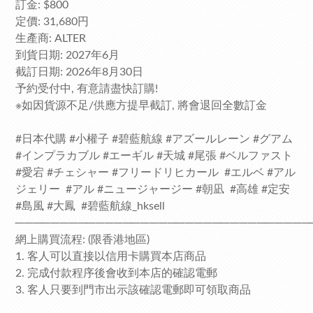
訂金: $800
定價: 31,680円
生產商: ALTER
到貨日期: 2027年6月
截訂日期: 2026年8月30日
予約受付中, 有意請盡快訂購!
※如因貨源不足/供應方提早截訂, 將會退回全數訂金
#日本代購 #小權子 #碧藍航線 #アズールレーン #グアム
#インプラカブル #エーギル #天城 #尾張 #ベルファスト
#愛宕 #チェシャー #フリードリヒカール #エルベ #アル
ジェリー #アル #ニュージャージー #朝凪 #高雄 #定安
#島風 #大鳳 #碧藍航線_hksell
─────────────────────────────────
網上購買流程: (限香港地區)
1. 客人可以直接以信用卡購買本店商品
2. 完成付款程序後會收到本店的確認電郵
3. 客人只要到門市出示該確認電郵即可領取商品