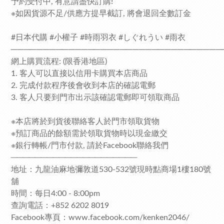
予約受付中, 有意請盡快訂購!
※如因貨源不足/供應方提早截訂, 將會退回全數訂金
#日本代購 #小權子 #時雨羽衣 #しぐれうい #雨衣
─────────────────────────────────
網上購買流程: (限香港地區)
1. 客人可以直接以信用卡購買本店商品
2. 完成付款程序後會收到本店的確認電郵
3. 客人只要到門市出示該確認電郵即可領取商品
※本店將於到貨後聯絡客人於門市領取貨物
※預訂商品的餘額需於領取貨物時以現金繳交
※銀行轉帳/門市付款, 請於Facebook聯絡我們
─────────────────────
地址：九龍油麻地彌敦道530-532號現時點商場1樓180號
舖
時間：每日4:00 - 8:00pm
查詢電話：+852 6202 8019
Facebook專頁：www.facebook.com/kenken2046/