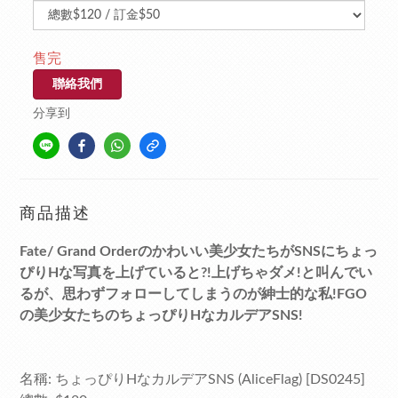
售完
聯絡我們
分享到
商品描述
Fate/ Grand Orderのかわいい美少女たちがSNSにちょっ
ぴりHな写真を上げていると?!上げちゃダメ!と叫んでい
るが、思わずフォローしてしまうのが紳士的な私!FGO
の美少女たちのちょっぴりHなカルデアSNS!
名稱: ちょっぴりHなカルデアSNS (AliceFlag) [DS0245]