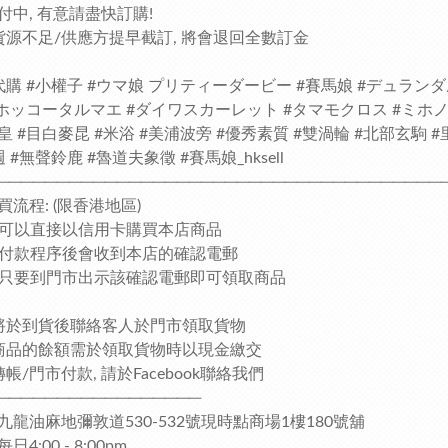
付中, 有意請盡快訂購!
貨源不足/供應方提早截訂, 將會退回全數訂金
代購 #小權子 #ウマ娘 プリティーダービー #賽馬娘 #デュラン
#ホッコータルマエ #ダイワスカーレット #タマモクロス #ミホノ
皇 #目白麥昆 #米浴 #美浦波旁 #優秀素質 #雙渦輪 #北部玄駒 #
 #無聲鈴鹿 #魯道夫象徵 #賽馬娘_hksell
─────────────────────────────────────
買流程: (限香港地區)
客人可以直接以信用卡購買本店商品
完成付款程序後會收到本店的確認電郵
客人只要到門市出示該確認電郵即可領取商品
將於到貨後聯絡客人於門市領取貨物
商品的餘額需於領取貨物時以現金繳交
帳/門市付款, 請於Facebook聯絡我們
─────────────────
九龍油麻地彌敦道530-532號現時點商場1樓180號舖
4:00 - 8:00pm