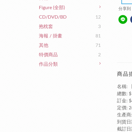
Figure (全部)
分享到
CD/DVD/BD
12
抱枕套
3
海報 / 掛畫
81
其他
71
特價商品
2
作品分類
商品
名稱: 
總數: $
訂金: $
定價: 2
生產商: 
到貨日期
截訂日期