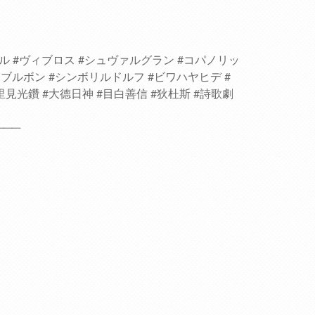
ダル #ヴィブロス #シュヴァルグラン #コパノリッ
ブルボン #シンボリルドルフ #ビワハヤヒデ #
里見光鑽 #大德日神 #目白善信 #狄杜斯 #詩歌劇
───