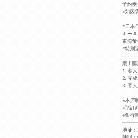
予約受
※如因
#日本
キー 
東海帝
#特別週
────
網上購
1. 
2. 
3. 
※本店
※預訂
※銀行轉
────
地址：
時間：每日