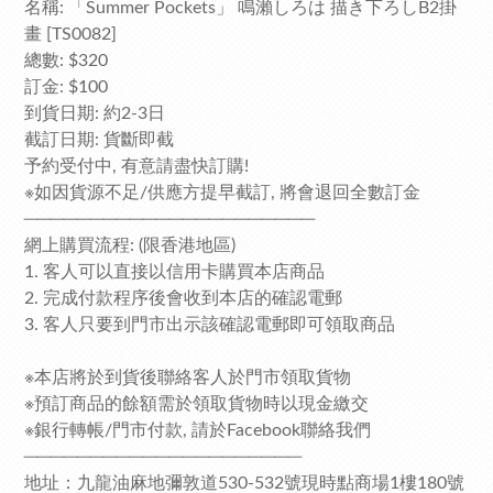
名稱: 「Summer Pockets」 鳴瀨しろは 描き下ろしB2掛
畫 [TS0082]
總數: $320
訂金: $100
到貨日期: 約2-3日
截訂日期: 貨斷即截
予約受付中, 有意請盡快訂購!
※如因貨源不足/供應方提早截訂, 將會退回全數訂金
──────────────────────
網上購買流程: (限香港地區)
1. 客人可以直接以信用卡購買本店商品
2. 完成付款程序後會收到本店的確認電郵
3. 客人只要到門市出示該確認電郵即可領取商品
※本店將於到貨後聯絡客人於門市領取貨物
※預訂商品的餘額需於領取貨物時以現金繳交
※銀行轉帳/門市付款, 請於Facebook聯絡我們
─────────────────────
地址：九龍油麻地彌敦道530-532號現時點商場1樓180號