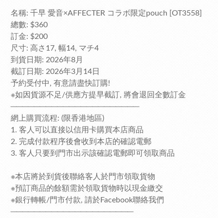
名稱: 千早 愛音×AFFECTER コラボ限定pouch [OT3558]
總數: $360
訂金: $200
尺寸: 高さ17, 幅14, マチ4
到貨日期: 2026年8月
截訂日期: 2026年3月14日
予約受付中, 有意請盡快訂購!
※如因貨源不足/供應方提早截訂, 將會退回全數訂金
──────────────────────
網上購買流程: (限香港地區)
1. 客人可以直接以信用卡購買本店商品
2. 完成付款程序後會收到本店的確認電郵
3. 客人只要到門市出示該確認電郵即可領取商品
※本店將於到貨後聯絡客人於門市領取貨物
※預訂商品的餘額需於領取貨物時以現金繳交
※銀行轉帳/門市付款, 請於Facebook聯絡我們
─────────────────────