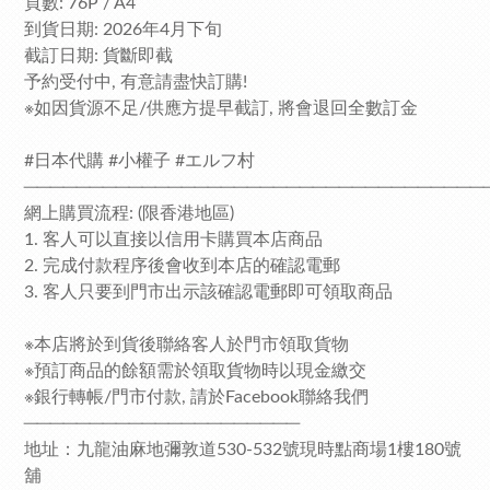
頁數: 76P / A4
到貨日期: 2026年4月下旬
截訂日期: 貨斷即截
予約受付中, 有意請盡快訂購!
※如因貨源不足/供應方提早截訂, 將會退回全數訂金
#日本代購 #小權子 #エルフ村
───────────────────────────────────
網上購買流程: (限香港地區)
1. 客人可以直接以信用卡購買本店商品
2. 完成付款程序後會收到本店的確認電郵
3. 客人只要到門市出示該確認電郵即可領取商品
※本店將於到貨後聯絡客人於門市領取貨物
※預訂商品的餘額需於領取貨物時以現金繳交
※銀行轉帳/門市付款, 請於Facebook聯絡我們
─────────────────────
地址：九龍油麻地彌敦道530-532號現時點商場1樓180號
舖