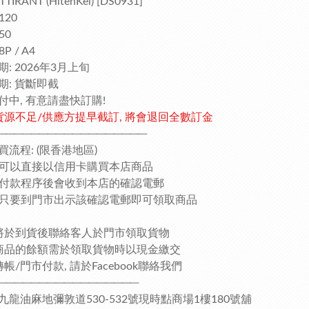
TIRANT (HitenKei) [DS0931]
120
50
P / A4
: 2026年3月上旬
期: 貨斷即截
付中, 有意請盡快訂購!
貨源不足/供應方提早截訂, 將會退回全數訂金
──────────────────
買流程: (限香港地區)
客人可以直接以信用卡購買本店商品
完成付款程序後會收到本店的確認電郵
客人只要到門市出示該確認電郵即可領取商品
將於到貨後聯絡客人於門市領取貨物
商品的餘額需於領取貨物時以現金繳交
帳/門市付款, 請於Facebook聯絡我們
─────────────────
九龍油麻地彌敦道530-532號現時點商場1樓180號舖