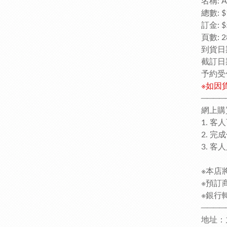
名稱: AT
總數: $
訂金: $
頁數: 28
到貨日期
截訂日
予約受
※如因
────
網上購
1. 
2. 
3. 
※本店
※預訂
※銀行轉
────
地址：