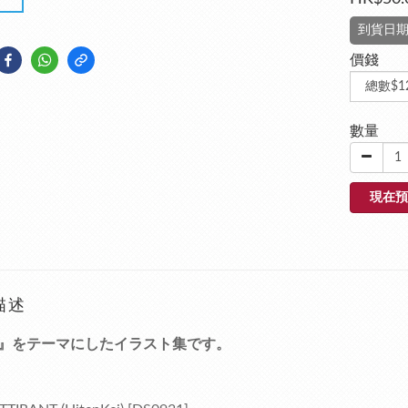
到貨日期:
價錢
數量
現在預
描述
』をテーマにしたイラスト集です。