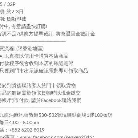
 / 32P
: 約2-3日
期: 貨斷即截
付中, 有意請盡快訂購!
貨源不足/供應方提早截訂, 將會退回全數訂金
──────────────────
買流程: (限香港地區)
客人可以直接以信用卡購買本店商品
完成付款程序後會收到本店的確認電郵
客人只要到門市出示該確認電郵即可領取商品
將於到貨後聯絡客人於門市領取貨物
商品的餘額需於領取貨物時以現金繳交
帳/門市付款, 請於Facebook聯絡我們
─────────────────
九龍油麻地彌敦道530-532號現時點商場1樓180號舖
4:00 - 8:00pm
：+852 6202 8019
ook專頁：www.facebook.com/kenken2046/