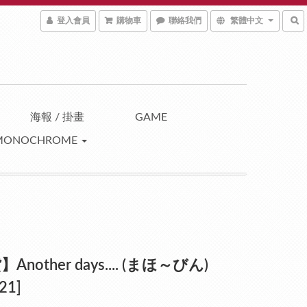
登入會員
購物車
聯絡我們
繁體中文
海報 / 掛畫
GAME
MONOCHROME
Another days.... (まほ～びん)
21]