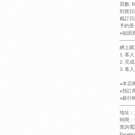
頁數: B5
到貨日期
截訂日
予約受
※如因
────
網上購
1. 
2. 
3. 
※本店
※預訂
※銀行轉
────
地址：
時間：每日
查詢電話
Faceb