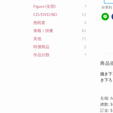
Figure (全部)
分享到
CD/DVD/BD
12
抱枕套
3
海報 / 掛畫
81
其他
71
特價商品
2
作品分類
商品
描き下
き下ろ
名稱: An
總數: $
訂金: $