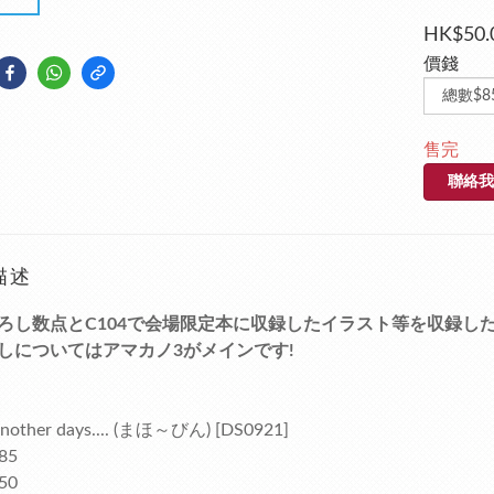
HK$50.
價錢
售完
聯絡我
描述
ろし数点とC104で会場限定本に収録したイラスト等を収録し
しについてはアマカノ3がメインです!
other days.... (まほ～びん) [DS0921]
85
50