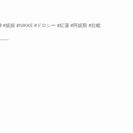
#妮姬 #NIKKE #ドロシー #紅蓮 #阿妮斯 #拉毗
───