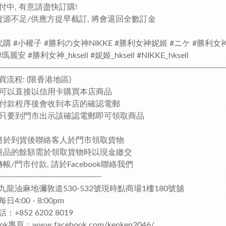
付中, 有意請盡快訂購!
貨源不足/供應方提早截訂, 將會退回全數訂金
購 #小權子 #勝利の女神NIKKE #勝利女神妮姬 #ニケ #勝利女神 
瑪麗安 #勝利女神_hksell #妮姬_hksell #NIKKE_hksell
─────────────────────────────────────
買流程: (限香港地區)
客人可以直接以信用卡購買本店商品
完成付款程序後會收到本店的確認電郵
客人只要到門市出示該確認電郵即可領取商品
將於到貨後聯絡客人於門市領取貨物
商品的餘額需於領取貨物時以現金繳交
帳/門市付款, 請於Facebook聯絡我們
─────────────────
九龍油麻地彌敦道530-532號現時點商場1樓180號舖
4:00 - 8:00pm
：+852 6202 8019
ook專頁：www.facebook.com/kenken2046/