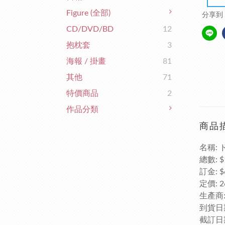
Figure (全部)
分享到
CD/DVD/BD
12
抱枕套
3
海報 / 掛畫
81
其他
71
特價商品
2
作品分類
商品
名稱: 
總數: $
訂金: $
定價: 2
生產商: G
到貨日期
截訂日期