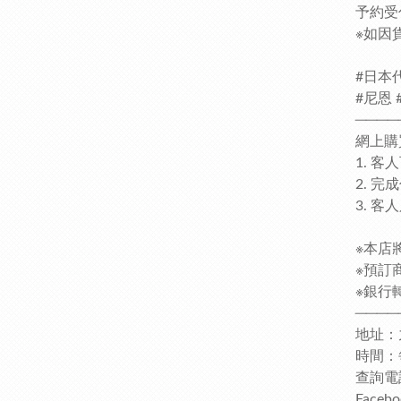
予約受
※如因
#日本代
#尼恩 #
────
網上購
1. 
2. 
3. 
※本店
※預訂
※銀行轉
────
地址：
時間：每日
查詢電話
Faceb