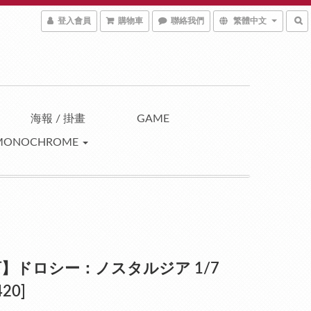
登入會員
購物車
聯絡我們
繁體中文
海報 / 掛畫
GAME
MONOCHROME
】ドロシー：ノスタルジア 1/7
20]