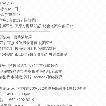
16P / B5
: 約2-3日
期: 貨斷即截
付中, 有意請盡快訂購!
貨源不足/供應方提早截訂, 將會退回全數訂金
──────────────────
買流程: (限香港地區)
客人可以直接以信用卡購買本店商品
完成付款程序後會收到本店的確認電郵
客人只要到門市出示該確認電郵即可領取商品
將於到貨後聯絡客人於門市領取貨物
商品的餘額需於領取貨物時以現金繳交
帳/門市付款, 請於Facebook聯絡我們
─────────────────
九龍油麻地彌敦道530-532號現時點商場1樓180號舖
4:00 - 8:00pm
：+852 6202 8019
ook專頁：www.facebook.com/kenken2046/