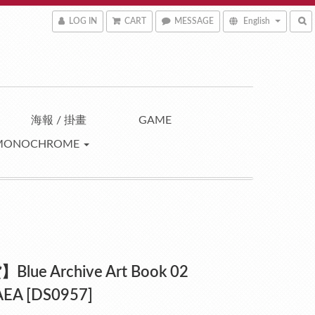
LOG IN
CART
MESSAGE
English
海報 / 掛畫
GAME
MONOCHROME
lue Archive Art Book 02
EA [DS0957]