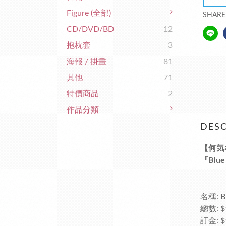
Figure (全部)
SHARE
CD/DVD/BD
12
抱枕套
3
海報 / 掛畫
81
其他
71
特價商品
2
作品分類
DESC
【何気
『Blue
名稱: Bl
總數: $
訂金: $