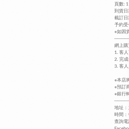
頁數: 1
到貨日期
截訂日
予約受
※如因
────
網上購
1. 
2. 
3. 
※本店
※預訂
※銀行轉
────
地址：
時間：每日
查詢電話
Faceb