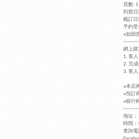
頁數: 1
到貨日期
截訂日
予約受
※如因
────
網上購
1. 
2. 
3. 
※本店
※預訂
※銀行轉
────
地址：
時間：每日
查詢電話
Faceb