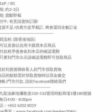
16P / B5
: 約2-3日
期: 貨斷即截
付中, 有意請盡快訂購!
貨源不足/供應方提早截訂, 將會退回全數訂金
──────────────────
買流程: (限香港地區)
客人可以直接以信用卡購買本店商品
完成付款程序後會收到本店的確認電郵
客人只要到門市出示該確認電郵即可領取商品
將於到貨後聯絡客人於門市領取貨物
商品的餘額需於領取貨物時以現金繳交
帳/門市付款, 請於Facebook聯絡我們
─────────────────
九龍油麻地彌敦道530-532號現時點商場1樓180號舖
4:00 - 8:00pm
：+852 6202 8019
ook專頁：www.facebook.com/kenken2046/