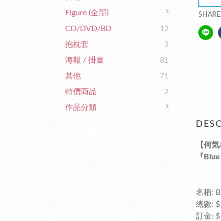
Figure (全部)
SHARE
CD/DVD/BD
12
抱枕套
3
海報 / 掛畫
81
其他
71
特價商品
2
作品分類
DESC
【何気
『Blue
名稱: Bl
總數: $
訂金: $