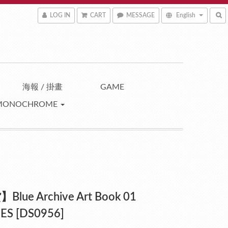
LOG IN
CART
MESSAGE
English
海報 / 掛畫
GAME
MONOCHROME
lue Archive Art Book 01
S [DS0956]