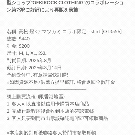
型ショップ"GEKIROCK CLOTHING"のコラボレーショ
ン第7弾!ご好評により再販を実施!
名稱: 高松 燈×アマツカミ コラボ限定T-shirt [OT3556]
總數: $440
訂金: $200
尺寸: M, L, XL, 2XL
到貨日期: 2026年8月
截訂日期: 2026年3月14日
予約受付中, 有意請盡快訂購!
※如因貨源不足/供應方提早截訂, 將會退回全數訂金
──────────────────────
網上購買流程: (限香港地區)
1. 客人可以直接以信用卡購買本店商品
2. 完成付款程序後會收到本店的確認電郵
3. 客人只要到門市出示該確認電郵即可領取商品
※本店將於到貨後聯絡客人於門市領取貨物