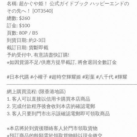
名稱: 超かぐや姫！ 公式ガイドブック ハッピーエンドの
その先へ！ [OT3540]
總數: $260
訂金: $100
頁數: 80P / B5
到貨日期: 約2-3日
截訂日期: 貨斷即截
予約受付中, 有意請盡快訂購!
※如因貨源不足/供應方提早截訂, 將會退回全數訂金
#日本代購 #小權子 #超時空輝耀姬 #彩葉 #八千代 #輝耀
───────────────────────────────────
網上購買流程: (限香港地區)
1. 客人可以直接以信用卡購買本店商品
2. 完成付款程序後會收到本店的確認電郵
3. 客人只要到門市出示該確認電郵即可領取商品
※本店將於到貨後聯絡客人於門市領取貨物
※預訂商品的餘額需於領取貨物時以現金繳交