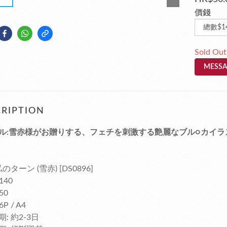
價錢
Sold Out
MESSA
RIPTION
ル:雪赤様がお贈りする、フェチを刺激する艶麗なブル○カイラ
私のターン (雪赤) [DS0896]
140
50
P / A4
: 約2-3日