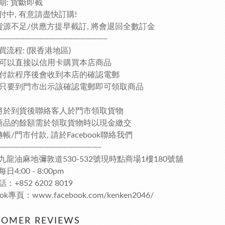
期: 貨斷即截
付中, 有意請盡快訂購!
貨源不足/供應方提早截訂, 將會退回全數訂金
──────────────────
買流程: (限香港地區)
客人可以直接以信用卡購買本店商品
完成付款程序後會收到本店的確認電郵
客人只要到門市出示該確認電郵即可領取商品
將於到貨後聯絡客人於門市領取貨物
商品的餘額需於領取貨物時以現金繳交
帳/門市付款, 請於Facebook聯絡我們
─────────────────
九龍油麻地彌敦道530-532號現時點商場1樓180號舖
4:00 - 8:00pm
：+852 6202 8019
ook專頁：www.facebook.com/kenken2046/
TOMER REVIEWS