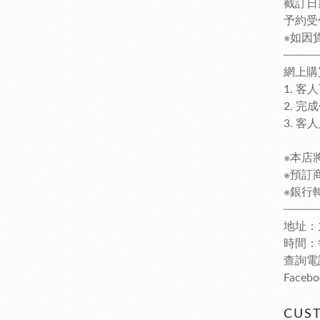
截訂日
予約受
※如因
────
網上購
1. 
2. 
3. 
※本店
※預訂
※銀行轉
────
地址：
時間：每日
查詢電話
Faceb
CUS