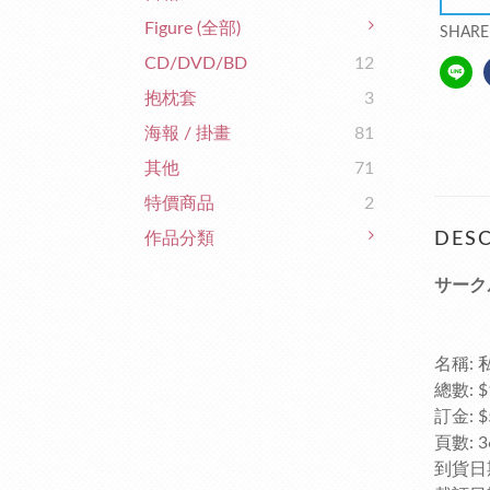
Figure (全部)
SHARE
CD/DVD/BD
12
抱枕套
3
海報 / 掛畫
81
其他
71
特價商品
2
作品分類
DESC
サーク
名稱: 
總數: $
訂金: $
頁數: 36
到貨日期