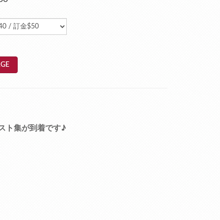
GE
スト集が到着です♪