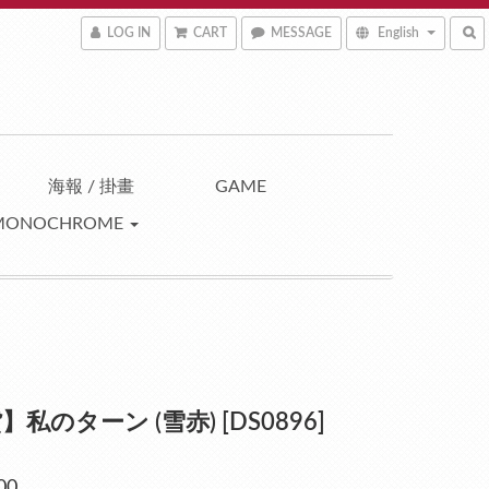
LOG IN
CART
MESSAGE
English
海報 / 掛畫
GAME
MONOCHROME
私のターン (雪赤) [DS0896]
00