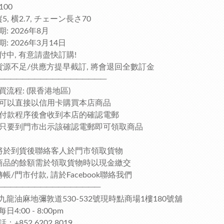
100
縦5, 横2.7, チェーン長さ70
: 2026年8月
: 2026年3月14日
付中, 有意請盡快訂購!
貨源不足/供應方提早截訂, 將會退回全數訂金
──────────────────
買流程: (限香港地區)
客人可以直接以信用卡購買本店商品
完成付款程序後會收到本店的確認電郵
客人只要到門市出示該確認電郵即可領取商品
將於到貨後聯絡客人於門市領取貨物
商品的餘額需於領取貨物時以現金繳交
帳/門市付款, 請於Facebook聯絡我們
─────────────────
九龍油麻地彌敦道530-532號現時點商場1樓180號舖
4:00 - 8:00pm
：+852 6202 8019