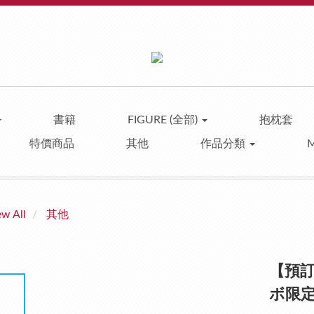
書籍
FIGURE (全部)
抱枕套
特價商品
其他
作品分類
ew All
其他
【預訂】
ボ限定