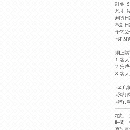
訂金: $
尺寸: 
到貨日期
截訂日期
予約受
※如因
────
網上購
1. 
2. 
3. 
※本店
※預訂
※銀行轉
────
地址：
時間：每日
查詢電話