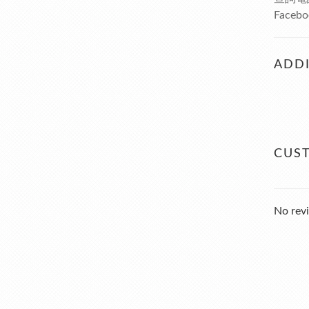
Faceb
ADDI
CUS
No revi