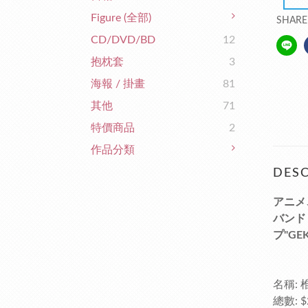
Figure (全部)
SHARE
CD/DVD/BD
12
抱枕套
3
海報 / 掛畫
81
其他
71
特價商品
2
作品分類
DESC
アニメ
バンド
プ"GE
名稱: 
總數: $