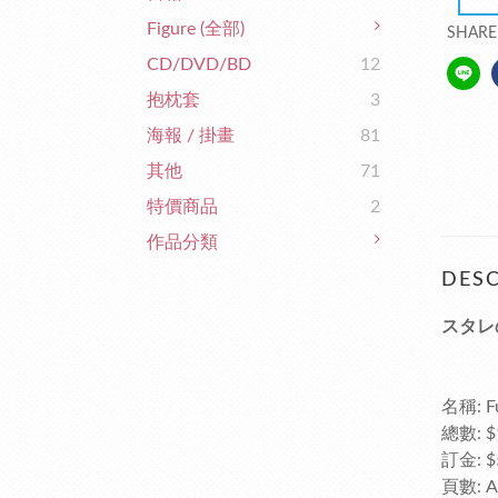
Figure (全部)
SHARE
CD/DVD/BD
12
抱枕套
3
海報 / 掛畫
81
其他
71
特價商品
2
作品分類
DESC
スタレ
名稱: F
總數: $
訂金: $
頁數: A