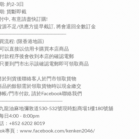
: 約2-3日
期: 貨斷即截
付中, 有意請盡快訂購!
貨源不足/供應方提早截訂, 將會退回全數訂金
──────────────────
買流程: (限香港地區)
客人可以直接以信用卡購買本店商品
完成付款程序後會收到本店的確認電郵
客人只要到門市出示該確認電郵即可領取商品
將於到貨後聯絡客人於門市領取貨物
商品的餘額需於領取貨物時以現金繳交
帳/門市付款, 請於Facebook聯絡我們
─────────────────
九龍油麻地彌敦道530-532號現時點商場1樓180號舖
4:00 - 8:00pm
：+852 6202 8019
ook專頁：www.facebook.com/kenken2046/