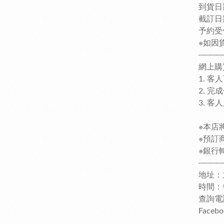
到貨日期
截訂日
予約受
※如因
────
網上購
1. 
2. 
3. 
※本店
※預訂
※銀行轉
────
地址：
時間：每日
查詢電話
Faceb