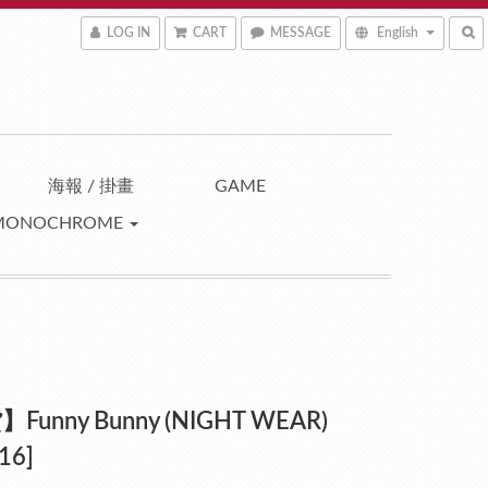
LOG IN
CART
MESSAGE
English
海報 / 掛畫
GAME
MONOCHROME
Funny Bunny (NIGHT WEAR)
16]