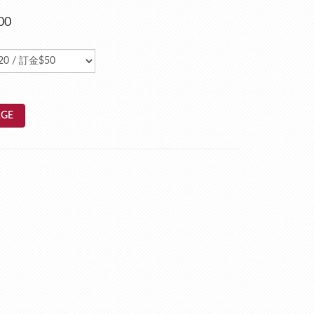
00
GE