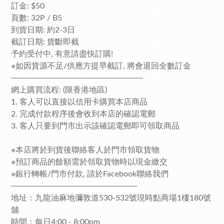
訂金: $50
頁數: 32P / B5
到貨日期: 約2-3日
截訂日期: 貨斷即截
予約受付中, 有意請盡快訂購!
※如因貨源不足/供應方提早截訂, 將會退回全數訂金
──────────────────────
網上購買流程: (限香港地區)
1. 客人可以直接以信用卡購買本店商品
2. 完成付款程序後會收到本店的確認電郵
3. 客人只要到門市出示該確認電郵即可領取商品
※本店將於到貨後聯絡客人於門市領取貨物
※預訂商品的餘額需於領取貨物時以現金繳交
※銀行轉帳/門市付款, 請於Facebook聯絡我們
─────────────────────
地址：九龍油麻地彌敦道530-532號現時點商場1樓180號
舖
時間：每日4:00 - 8:00pm