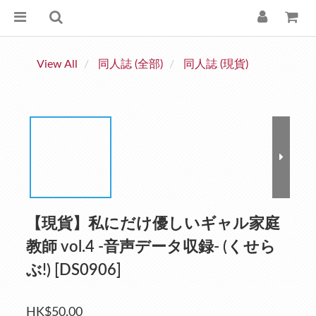
View All
同人誌 (全部)
同人誌 (現貨)
【現貨】私にだけ優しいギャル家庭
教師 vol.4 -音声データ収録- (くせら
ぶ!) [DS0906]
HK$50.00