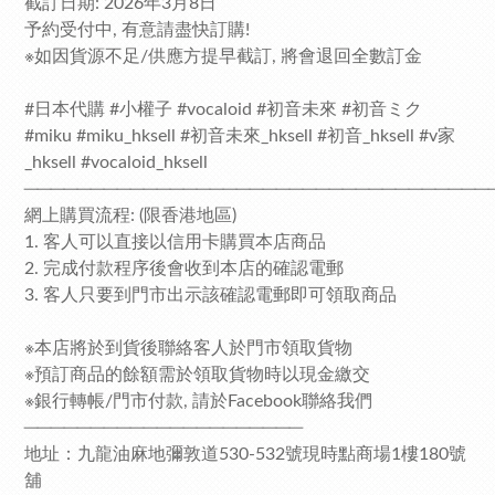
截訂日期: 2026年3月8日
予約受付中, 有意請盡快訂購!
※如因貨源不足/供應方提早截訂, 將會退回全數訂金
#日本代購 #小權子 #vocaloid #初音未來 #初音ミク
#miku #miku_hksell #初音未來_hksell #初音_hksell #v家
_hksell #vocaloid_hksell
───────────────────────────────────
網上購買流程: (限香港地區)
1. 客人可以直接以信用卡購買本店商品
2. 完成付款程序後會收到本店的確認電郵
3. 客人只要到門市出示該確認電郵即可領取商品
※本店將於到貨後聯絡客人於門市領取貨物
※預訂商品的餘額需於領取貨物時以現金繳交
※銀行轉帳/門市付款, 請於Facebook聯絡我們
─────────────────────
地址：九龍油麻地彌敦道530-532號現時點商場1樓180號
舖