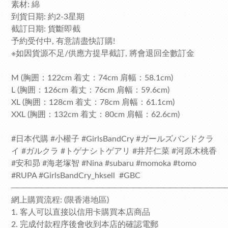
素材: 綿
到貨日期: 約2-3星期
截訂日期: 貨斷即截
予約受付中, 有意請盡快訂購!
※如因貨源不足/供應方提早截訂, 將會退回全數訂金
M (胸囲：122cm 着丈：74cm 肩幅：58.1cm)
L (胸囲：126cm 着丈：76cm 肩幅：59.6cm)
XL (胸囲：128cm 着丈：78cm 肩幅：61.1cm)
XXL (胸囲：132cm 着丈：80cm 肩幅：62.6cm)
#日本代購 #小權子 #GirlsBandCry #ガールズバンドクラ
イ #ガルクラ #トゲナシトゲアリ #井芹仁菜 #河原木桃香
#安和昴 #海老塚智 #Nina #subaru #momoka #tomo
#RUPA #GirlsBandCry_hksell #GBC
───────────────────────────────────
網上購買流程: (限香港地區)
1. 客人可以直接以信用卡購買本店商品
2. 完成付款程序後會收到本店的確認電郵