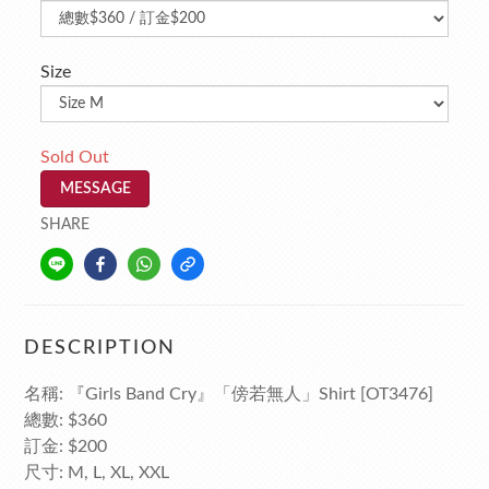
Size
Sold Out
MESSAGE
SHARE
DESCRIPTION
名稱: 『Girls Band Cry』「傍若無人」Shirt [OT3476]
總數: $360
訂金: $200
尺寸: M, L, XL, XXL