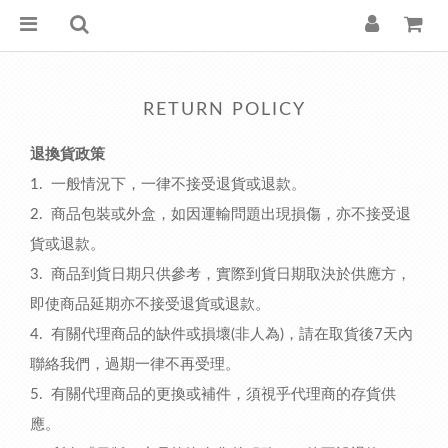
RETURN POLICY
退換貨政策
1. 一般情況下，一律不接受退貨或退款。
2. 商品包裝或外盒，如因運輸問題出現損傷，亦
不接受退
貨或退款。
3. 商品到貨日期只供參考
，
實際到貨日期取決於供應方
，
即使商品延期
亦
不接受退貨或退款。
4. 有關代理商品的缺件
或
損壞(非人為)
，請在取貨後7天內
聯絡我們，過期
一律
不再受理
。
5. 有關
代理
商品的更換或補件
，
須視
乎
代理商的
存貨供
應。